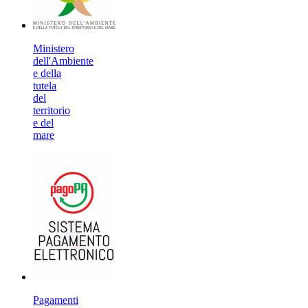
Ministero
dell'Ambiente
e della
tutela
del
territorio
e del
mare
Pagamenti