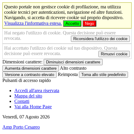
Questo portale non gestisce cookie di profilazione, ma utilizza
cookie tecnici per autenticazioni, navigazione ed altre funzioni.
Navigando, si accetta di ricevere cookie sul proprio dispositivo.
Visualizza l'informativa estesa.
Accetto
Nego
Hai negato l'utilizzo di cookie. Questa decisione può essere
revocata.
Riconsidera l'utilizzo dei cookie
Hai accettato l'utilizzo dei cookie sul tuo dispositivo. Questa
decisione può essere revocata.
Rimuovi cookie
Dimensioni carattere:
Diminuisci dimensioni carattere
Alto contrasto
Aumenta dimensioni carattere
Reimposta
Versione a contrasto elevato
Torna allo stile predefinito
Pulsanti di accesso rapido
Accedi all'area riservata
Mappa del sito
Contatti
Vai alla Home Page
Venerdì, 07 Agosto 2026
Amp Porto Cesareo